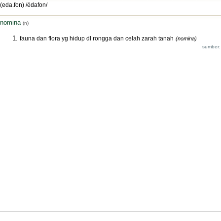
(eda.fon) /édafon/
nomina
(n)
fauna dan flora yg hidup dl rongga dan celah zarah tanah
(nomina)
sumber: