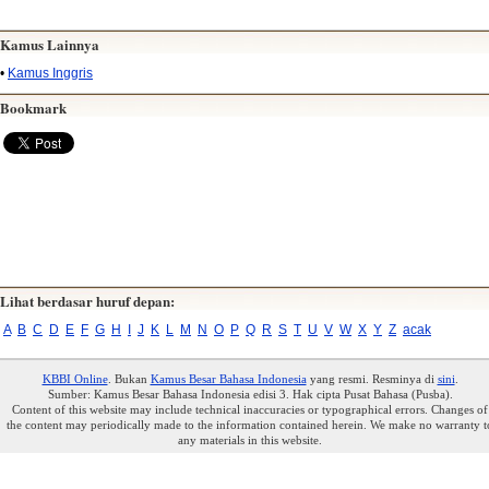
Kamus Lainnya
•
Kamus Inggris
Bookmark
Lihat berdasar huruf depan:
A
B
C
D
E
F
G
H
I
J
K
L
M
N
O
P
Q
R
S
T
U
V
W
X
Y
Z
acak
KBBI Online
. Bukan
Kamus Besar Bahasa Indonesia
yang resmi. Resminya di
sini
.
Sumber: Kamus Besar Bahasa Indonesia edisi 3. Hak cipta Pusat Bahasa (Pusba).
Content of this website may include technical inaccuracies or typographical errors. Changes of
the content may periodically made to the information contained herein. We make no warranty t
any materials in this website.