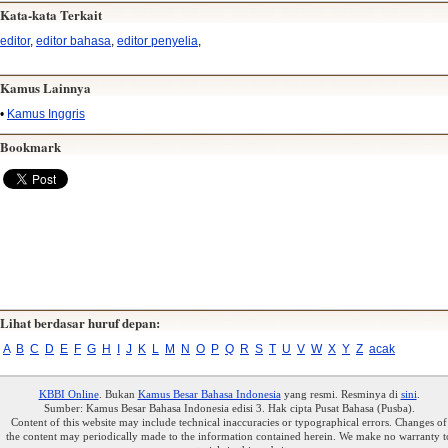
Kata-kata Terkait
editor
,
editor bahasa
,
editor penyelia
,
Kamus Lainnya
•
Kamus Inggris
Bookmark
Lihat berdasar huruf depan:
A
B
C
D
E
F
G
H
I
J
K
L
M
N
O
P
Q
R
S
T
U
V
W
X
Y
Z
acak
KBBI Online
. Bukan
Kamus Besar Bahasa Indonesia
yang resmi. Resminya di
sini
.
Sumber: Kamus Besar Bahasa Indonesia edisi 3. Hak cipta Pusat Bahasa (Pusba).
Content of this website may include technical inaccuracies or typographical errors. Changes of
the content may periodically made to the information contained herein. We make no warranty t