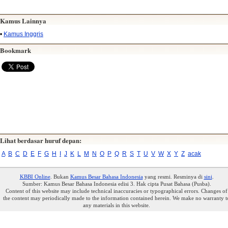
Kamus Lainnya
•
Kamus Inggris
Bookmark
Lihat berdasar huruf depan:
A
B
C
D
E
F
G
H
I
J
K
L
M
N
O
P
Q
R
S
T
U
V
W
X
Y
Z
acak
KBBI Online
. Bukan
Kamus Besar Bahasa Indonesia
yang resmi. Resminya di
sini
.
Sumber: Kamus Besar Bahasa Indonesia edisi 3. Hak cipta Pusat Bahasa (Pusba).
Content of this website may include technical inaccuracies or typographical errors. Changes of
the content may periodically made to the information contained herein. We make no warranty t
any materials in this website.