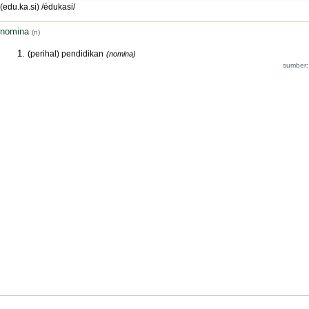
(edu.ka.si) /édukasi/
nomina
(n)
(perihal) pendidikan
(nomina)
sumber: