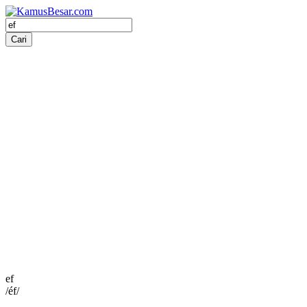
ef
/éf/