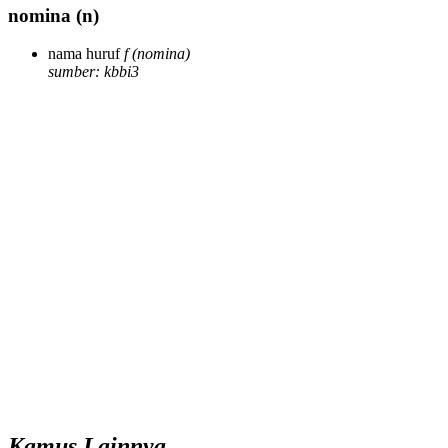
nomina
(n)
nama huruf
f
(nomina)
sumber: kbbi3
Kamus Lainnya