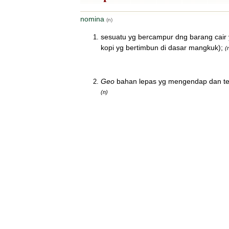
nomina
(n)
sesuatu yg bercampur dng barang cair 
kopi yg bertimbun di dasar mangkuk);
(
Geo
bahan lepas yg mengendap dan terh
(n)