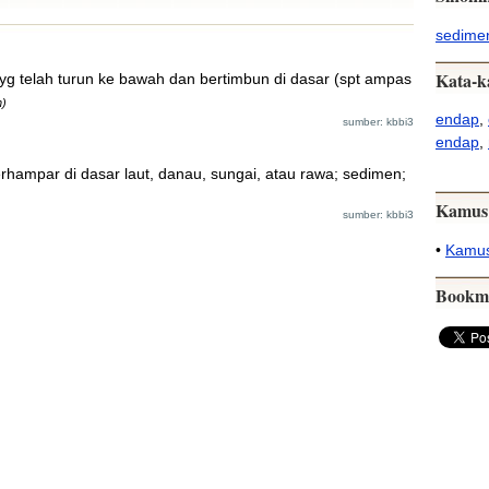
sedime
Kata-k
yg telah turun ke bawah dan bertimbun di dasar (spt ampas
n)
endap
,
sumber: kbbi3
endap
,
ampar di dasar laut, danau, sungai, atau rawa; sedimen;
Kamus
sumber: kbbi3
•
Kamus
Bookm