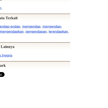
n
,
ata Terkait
endap-endap
,
mengendap
,
mengendap-
mengendapkan
,
pengendapan
,
terendapkan
,
 Lainnya
 Inggris
ark