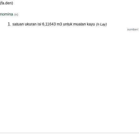
(fa.den)
nomina
(n)
satuan ukuran isi 6,11643 m3 untuk muatan kayu
(n Lay)
sumber: