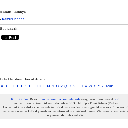
Kamus Lainnya
•
Kamus Inggris
Bookmark
Lihat berdasar huruf depan:
A
B
C
D
E
F
G
H
I
J
K
L
M
N
O
P
Q
R
S
T
U
V
W
X
Y
Z
acak
KBBI Online
. Bukan
Kamus Besar Bahasa Indonesia
yang resmi. Resminya di
sini
.
Sumber: Kamus Besar Bahasa Indonesia edisi 3. Hak cipta Pusat Bahasa (Pusba).
Content of this website may include technical inaccuracies or typographical errors. Changes of
the content may periodically made to the information contained herein. We make no warranty t
any materials in this website.