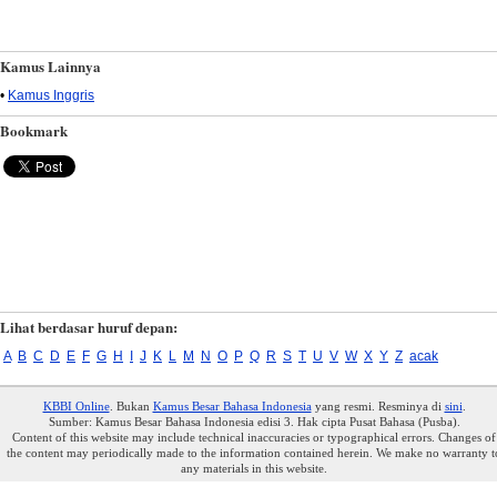
Kamus Lainnya
•
Kamus Inggris
Bookmark
Lihat berdasar huruf depan:
A
B
C
D
E
F
G
H
I
J
K
L
M
N
O
P
Q
R
S
T
U
V
W
X
Y
Z
acak
KBBI Online
. Bukan
Kamus Besar Bahasa Indonesia
yang resmi. Resminya di
sini
.
Sumber: Kamus Besar Bahasa Indonesia edisi 3. Hak cipta Pusat Bahasa (Pusba).
Content of this website may include technical inaccuracies or typographical errors. Changes of
the content may periodically made to the information contained herein. We make no warranty t
any materials in this website.