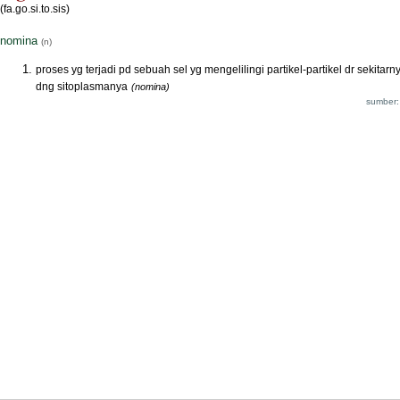
(fa.go.si.to.sis)
nomina
(n)
proses yg terjadi pd sebuah sel yg mengelilingi partikel-partikel dr sekitarn
dng sitoplasmanya
(nomina)
sumber: