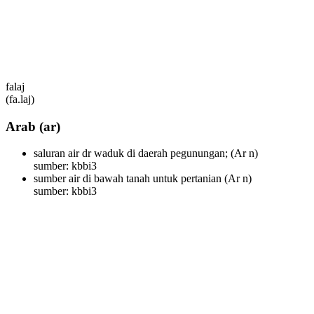
falaj
(fa.laj)
Arab
(ar)
saluran air dr waduk di daerah pegunungan;
(Ar n)
sumber: kbbi3
sumber air di bawah tanah untuk pertanian
(Ar n)
sumber: kbbi3