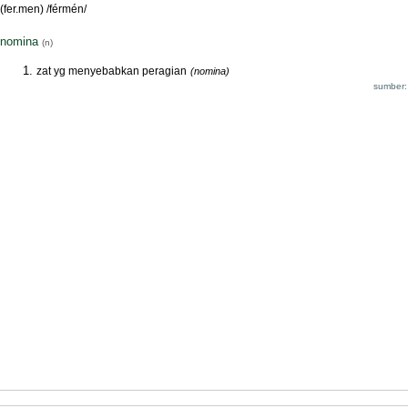
(fer.men) /férmén/
nomina
(n)
zat yg menyebabkan peragian
(nomina)
sumber: