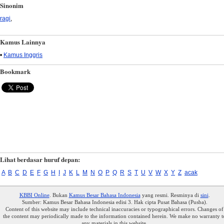
Sinonim
ragi
,
Kamus Lainnya
•
Kamus Inggris
Bookmark
Lihat berdasar huruf depan:
A
B
C
D
E
F
G
H
I
J
K
L
M
N
O
P
Q
R
S
T
U
V
W
X
Y
Z
acak
KBBI Online
. Bukan
Kamus Besar Bahasa Indonesia
yang resmi. Resminya di
sini
.
Sumber: Kamus Besar Bahasa Indonesia edisi 3. Hak cipta Pusat Bahasa (Pusba).
Content of this website may include technical inaccuracies or typographical errors. Changes of
the content may periodically made to the information contained herein. We make no warranty t
any materials in this website.