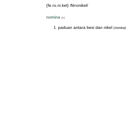
(fe.ro.ni.kel) /féronikel/
nomina
(n)
paduan antara besi dan nikel
(nomina)