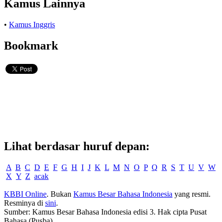
Kamus Lainnya
•
Kamus Inggris
Bookmark
Lihat berdasar huruf depan:
A
B
C
D
E
F
G
H
I
J
K
L
M
N
O
P
Q
R
S
T
U
V
W
X
Y
Z
acak
KBBI Online
. Bukan
Kamus Besar Bahasa Indonesia
yang resmi.
Resminya di
sini
.
Sumber: Kamus Besar Bahasa Indonesia edisi 3. Hak cipta Pusat
Bahasa (Pusba).