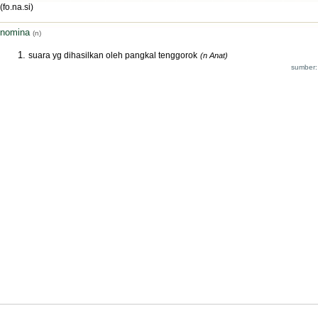
(fo.na.si)
nomina
(n)
suara yg dihasilkan oleh pangkal tenggorok
(n Anat)
sumber: