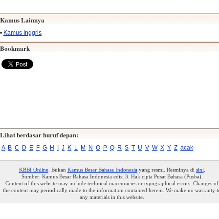
Kamus Lainnya
•
Kamus Inggris
Bookmark
Lihat berdasar huruf depan:
A
B
C
D
E
F
G
H
I
J
K
L
M
N
O
P
Q
R
S
T
U
V
W
X
Y
Z
acak
KBBI Online
. Bukan
Kamus Besar Bahasa Indonesia
yang resmi. Resminya di
sini
.
Sumber: Kamus Besar Bahasa Indonesia edisi 3. Hak cipta Pusat Bahasa (Pusba).
Content of this website may include technical inaccuracies or typographical errors. Changes of
the content may periodically made to the information contained herein. We make no warranty t
any materials in this website.