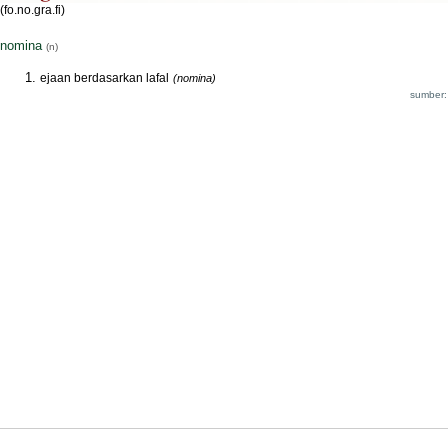
(fo.no.gra.fi)
nomina
(n)
ejaan berdasarkan lafal
(nomina)
sumber: