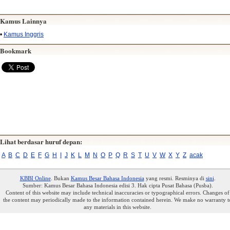
Kamus Lainnya
•
Kamus Inggris
Bookmark
Lihat berdasar huruf depan:
A
B
C
D
E
F
G
H
I
J
K
L
M
N
O
P
Q
R
S
T
U
V
W
X
Y
Z
acak
KBBI Online
. Bukan
Kamus Besar Bahasa Indonesia
yang resmi. Resminya di
sini
.
Sumber: Kamus Besar Bahasa Indonesia edisi 3. Hak cipta Pusat Bahasa (Pusba).
Content of this website may include technical inaccuracies or typographical errors. Changes of
the content may periodically made to the information contained herein. We make no warranty t
any materials in this website.