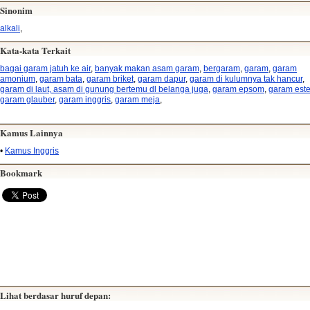
Sinonim
alkali
,
Kata-kata Terkait
bagai garam jatuh ke air
,
banyak makan asam garam
,
bergaram
,
garam
,
garam
amonium
,
garam bata
,
garam briket
,
garam dapur
,
garam di kulumnya tak hancur
,
garam di laut, asam di gunung bertemu dl belanga juga
,
garam epsom
,
garam este
garam glauber
,
garam inggris
,
garam meja
,
Kamus Lainnya
•
Kamus Inggris
Bookmark
Lihat berdasar huruf depan: