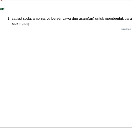
arti
zat spt soda, amonia, yg bersenyawa dng asam(an) untuk membentuk gar
alkali;
(arti)
sumber: