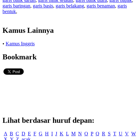
garis balik sartan
,
garis balik selatan
,
garis balik utara
,
garis bapak
,
garis baringan
,
garis basis
,
garis belakang
,
garis benaman
,
garis
bentuk
,
Kamus Lainnya
•
Kamus Inggris
Bookmark
Lihat berdasar huruf depan:
A
B
C
D
E
F
G
H
I
J
K
L
M
N
O
P
Q
R
S
T
U
V
W
X
Y
Z
acak