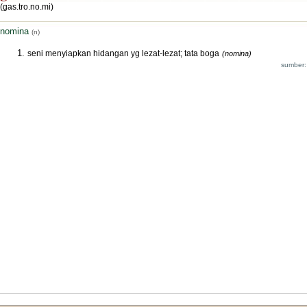
(gas.tro.no.mi)
nomina
(n)
seni menyiapkan hidangan yg lezat-lezat; tata boga
(nomina)
sumber: