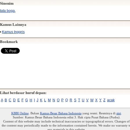
Sinonim
tata boga
,
Kamus Lainnya
•
Kamus Inggris
Bookmark
Lihat berdasar huruf depan:
A
B
C
D
E
F
G
H
I
J
K
L
M
N
O
P
Q
R
S
T
U
V
W
X
Y
Z
acak
KBBI Online
. Bukan
Kamus Besar Bahasa Indonesia
yang resmi. Resminya di
sini
.
Sumber: Kamus Besar Bahasa Indonesia edisi 3. Hak cipta Pusat Bahasa (Pusba).
Content of this website may include technical inaccuracies or typographical errors. Changes of
the content may periodically made to the information contained herein. We make no warranty t
any materials in this website.