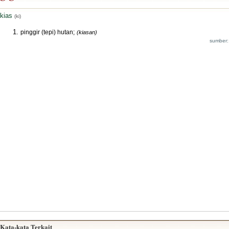
kias
(ki)
pinggir (tepi) hutan;
(kiasan)
sumber:
Kata-kata Terkait