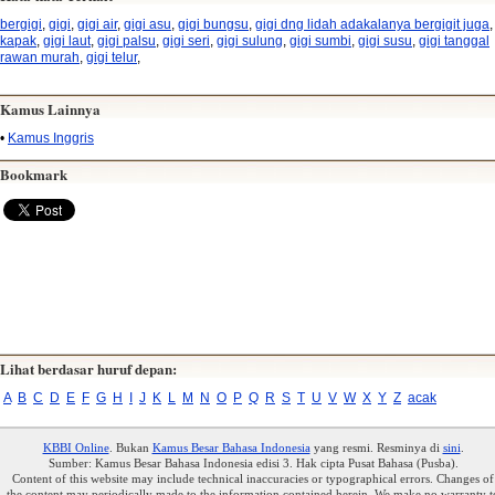
bergigi
,
gigi
,
gigi air
,
gigi asu
,
gigi bungsu
,
gigi dng lidah adakalanya bergigit juga
kapak
,
gigi laut
,
gigi palsu
,
gigi seri
,
gigi sulung
,
gigi sumbi
,
gigi susu
,
gigi tanggal
rawan murah
,
gigi telur
,
Kamus Lainnya
•
Kamus Inggris
Bookmark
Lihat berdasar huruf depan:
A
B
C
D
E
F
G
H
I
J
K
L
M
N
O
P
Q
R
S
T
U
V
W
X
Y
Z
acak
KBBI Online
. Bukan
Kamus Besar Bahasa Indonesia
yang resmi. Resminya di
sini
.
Sumber: Kamus Besar Bahasa Indonesia edisi 3. Hak cipta Pusat Bahasa (Pusba).
Content of this website may include technical inaccuracies or typographical errors. Changes of
the content may periodically made to the information contained herein. We make no warranty t