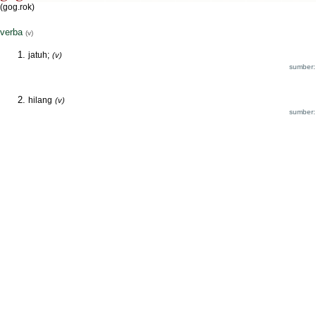
(gog.rok)
verba
(v)
jatuh;
(v)
sumber:
hilang
(v)
sumber: