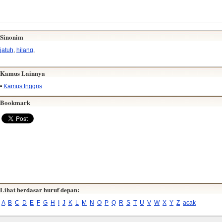
Sinonim
jatuh
,
hilang
,
Kamus Lainnya
•
Kamus Inggris
Bookmark
Lihat berdasar huruf depan:
A
B
C
D
E
F
G
H
I
J
K
L
M
N
O
P
Q
R
S
T
U
V
W
X
Y
Z
acak