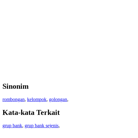
Sinonim
rombongan
,
kelompok
,
golongan
,
Kata-kata Terkait
grup bank
,
grup bank sejenis
,