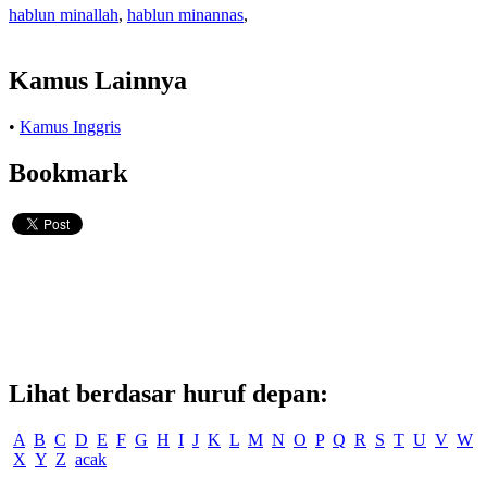
hablun minallah
,
hablun minannas
,
Kamus Lainnya
•
Kamus Inggris
Bookmark
Lihat berdasar huruf depan:
A
B
C
D
E
F
G
H
I
J
K
L
M
N
O
P
Q
R
S
T
U
V
W
X
Y
Z
acak