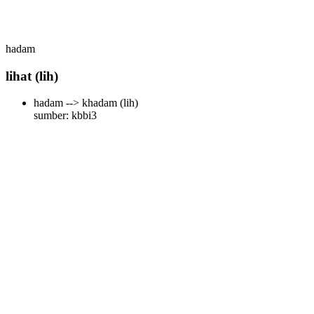
hadam
lihat
(lih)
hadam --> khadam
(lih)
sumber: kbbi3