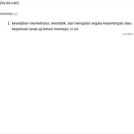
(ha.da.nah)
nomina
(n)
kewajiban memelihara, mendidik, dan mengatur segala kepentingan atau
keperluan anak yg belum mumayiz
(n Isl)
sumber: