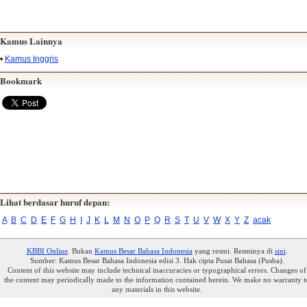
Kamus Lainnya
•
Kamus Inggris
Bookmark
Lihat berdasar huruf depan:
A
B
C
D
E
F
G
H
I
J
K
L
M
N
O
P
Q
R
S
T
U
V
W
X
Y
Z
acak
KBBI Online
. Bukan
Kamus Besar Bahasa Indonesia
yang resmi. Resminya di
sini
.
Sumber: Kamus Besar Bahasa Indonesia edisi 3. Hak cipta Pusat Bahasa (Pusba).
Content of this website may include technical inaccuracies or typographical errors. Changes of
the content may periodically made to the information contained herein. We make no warranty t
any materials in this website.