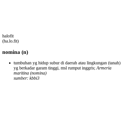
halofit
(ha.lo.fit)
nomina
(n)
tumbuhan yg hidup subur di daerah atau lingkungan (tanah)
yg berkadar garam tinggi, msl rumput inggris;
Armeria
maritina
(nomina)
sumber: kbbi3