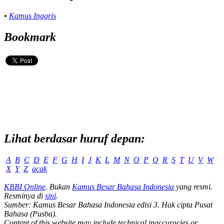
•
Kamus Inggris
Bookmark
Lihat berdasar huruf depan:
A
B
C
D
E
F
G
H
I
J
K
L
M
N
O
P
Q
R
S
T
U
V
W
X
Y
Z
acak
KBBI Online
. Bukan
Kamus Besar Bahasa Indonesia
yang resmi.
Resminya di
sini
.
Sumber: Kamus Besar Bahasa Indonesia edisi 3. Hak cipta Pusat
Bahasa (Pusba).
Content of this website may include technical inaccuracies or