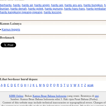
berhantu
,
hantu
,
hantu air
,
hantu angin
,
hantu api
,
hantu aru-aru
,
hantu bungkus
,
h
bunian
,
hantu denah
,
hantu golek
,
hantu gunung
,
hantu haru-haru
,
hantu jembala
hantu kangkung ngeang-ngeang
,
hantu kocong
,
Kamus Lainnya
•
Kamus Inggris
Bookmark
Lihat berdasar huruf depan:
A
B
C
D
E
F
G
H
I
J
K
L
M
N
O
P
Q
R
S
T
U
V
W
X
Y
Z
acak
KBBI Online
. Bukan
Kamus Besar Bahasa Indonesia
yang resmi. Resminya di
sini
.
Sumber: Kamus Besar Bahasa Indonesia edisi 3. Hak cipta Pusat Bahasa (Pusba).
Content of this website may include technical inaccuracies or typographical errors. Changes of
the content may periodically made to the information contained herein. We make no warranty t