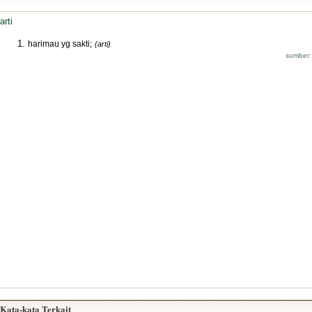
arti
harimau yg sakti;
(arti)
sumber:
Kata-kata Terkait