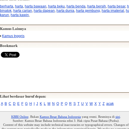
berharta
,
harta
,
harta bawaan
,
harta beku
,
harta benda
,
harta bersih
,
harta besar
,
h
binatok
,
harta carian
,
harta dapean
,
harta dunia
,
harta gembung
,
harta imaterial
,
h
karun
,
harta kawin
,
Kamus Lainnya
•
Kamus Inggris
Bookmark
Lihat berdasar huruf depan:
A
B
C
D
E
F
G
H
I
J
K
L
M
N
O
P
Q
R
S
T
U
V
W
X
Y
Z
acak
KBBI Online
. Bukan
Kamus Besar Bahasa Indonesia
yang resmi. Resminya di
sini
.
Sumber: Kamus Besar Bahasa Indonesia edisi 3. Hak cipta Pusat Bahasa (Pusba).
Content of this website may include technical inaccuracies or typographical errors. Changes of
the content may periodically made to the information contained herein. We make no warranty t