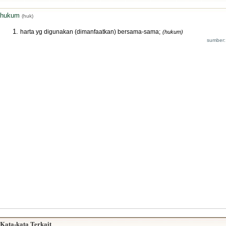
hukum
(huk)
harta yg digunakan (dimanfaatkan) bersama-sama;
(hukum)
sumber:
Kata-kata Terkait