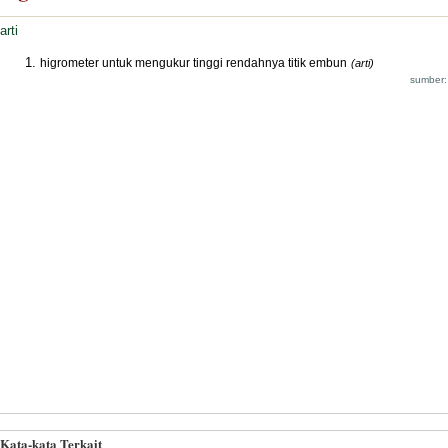
arti
higrometer untuk mengukur tinggi rendahnya titik embun
(arti)
sumber:
Kata-kata Terkait