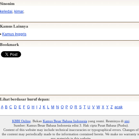
Sinonim
keledai
,
kimar
,
Kamus Lainnya
•
Kamus Inggris
Bookmark
Lihat berdasar huruf depan:
A
B
C
D
E
F
G
H
I
J
K
L
M
N
O
P
Q
R
S
T
U
V
W
X
Y
Z
acak
KBBI Online
. Bukan
Kamus Besar Bahasa Indonesia
yang resmi. Resminya di
sini
.
Sumber: Kamus Besar Bahasa Indonesia edisi 3. Hak cipta Pusat Bahasa (Pusba).
Content of this website may include technical inaccuracies or typographical errors. Changes of
the content may periodically made to the information contained herein. We make no warranty t
any materials in this website.