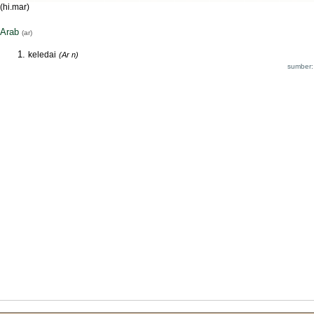
(hi.mar)
Arab
(ar)
keledai
(Ar n)
sumber: