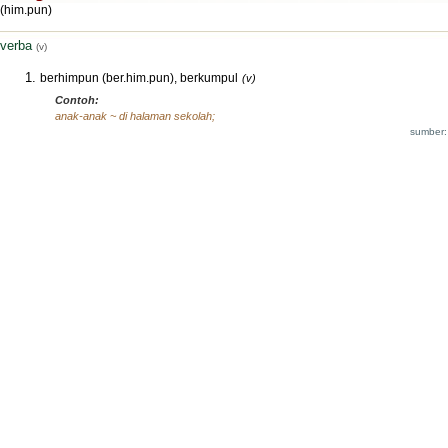
(him.pun)
verba
(v)
berhimpun (ber.him.pun), berkumpul
(v)
Contoh:
anak-anak ~ di halaman sekolah;
sumber: