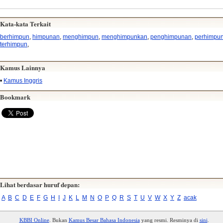
Kata-kata Terkait
berhimpun
,
himpunan
,
menghimpun
,
menghimpunkan
,
penghimpunan
,
perhimpu
terhimpun
,
Kamus Lainnya
•
Kamus Inggris
Bookmark
Lihat berdasar huruf depan:
A
B
C
D
E
F
G
H
I
J
K
L
M
N
O
P
Q
R
S
T
U
V
W
X
Y
Z
acak
KBBI Online
. Bukan
Kamus Besar Bahasa Indonesia
yang resmi. Resminya di
sini
.