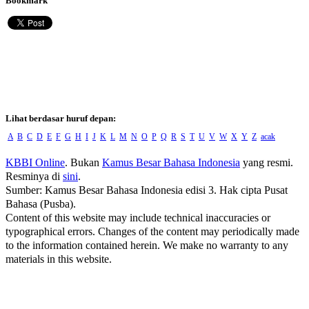
Bookmark
Lihat berdasar huruf depan:
A
B
C
D
E
F
G
H
I
J
K
L
M
N
O
P
Q
R
S
T
U
V
W
X
Y
Z
acak
KBBI Online
. Bukan
Kamus Besar Bahasa Indonesia
yang resmi.
Resminya di
sini
.
Sumber: Kamus Besar Bahasa Indonesia edisi 3. Hak cipta Pusat
Bahasa (Pusba).
Content of this website may include technical inaccuracies or
typographical errors. Changes of the content may periodically made
to the information contained herein. We make no warranty to any
materials in this website.