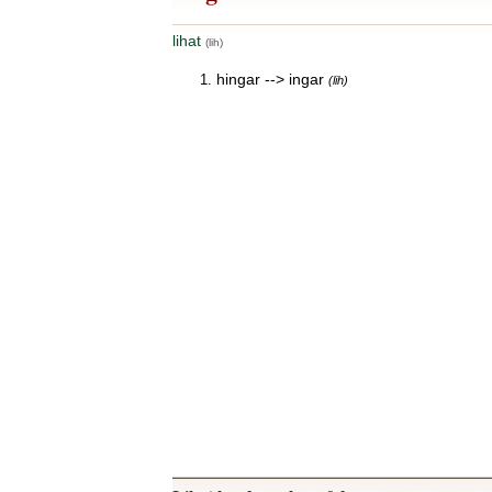
lihat
(lih)
hingar --> ingar
(lih)