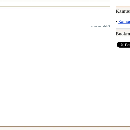
Kamus
•
Kamus
sumber: kbbi3
Bookm