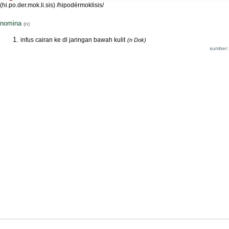
(hi.po.der.mok.li.sis) /hipodérmoklisis/
nomina
(n)
infus cairan ke dl jaringan bawah kulit
(n Dok)
sumber: