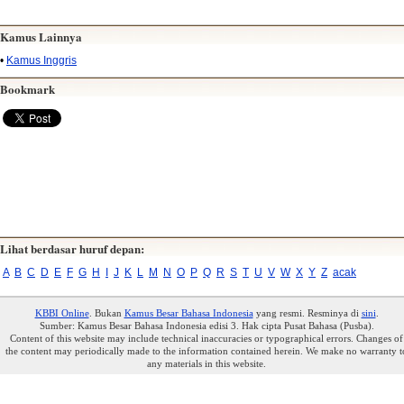
Kamus Lainnya
•
Kamus Inggris
Bookmark
Lihat berdasar huruf depan:
A
B
C
D
E
F
G
H
I
J
K
L
M
N
O
P
Q
R
S
T
U
V
W
X
Y
Z
acak
KBBI Online
. Bukan
Kamus Besar Bahasa Indonesia
yang resmi. Resminya di
sini
.
Sumber: Kamus Besar Bahasa Indonesia edisi 3. Hak cipta Pusat Bahasa (Pusba).
Content of this website may include technical inaccuracies or typographical errors. Changes of
the content may periodically made to the information contained herein. We make no warranty t
any materials in this website.