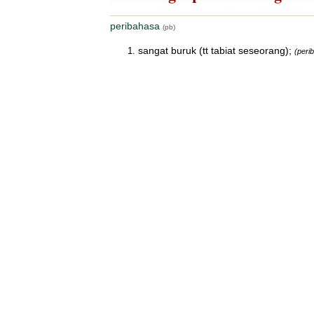
peribahasa
(pb)
sangat buruk (tt tabiat seseorang);
(peri