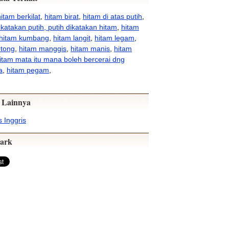
hitam berkilat
,
hitam birat
,
hitam di atas putih
,
ikatakan putih, putih dikatakan hitam
,
hitam
hitam kumbang
,
hitam langit
,
hitam legam
,
otong
,
hitam manggis
,
hitam manis
,
hitam
itam mata itu mana boleh bercerai dng
a
,
hitam pegam
,
 Lainnya
 Inggris
ark