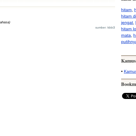
hitam
,
hitam d
jengat
,
bahasa)
sumber: kbbi3
hitam l
mata
,
h
putihny
Kamus
•
Kamus
Bookm