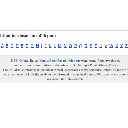
Lihat berdasar huruf depan:
A
B
C
D
E
F
G
H
I
J
K
L
M
N
O
P
Q
R
S
T
U
V
W
X
Y
Z
KBBI Online
. Bukan
Kamus Besar Bahasa Indonesia
yang resmi. Resminya di
sini
.
Sumber: Kamus Besar Bahasa Indonesia edisi 3. Hak cipta Pusat Bahasa (Pusba).
Content of this website may include technical inaccuracies or typographical errors. Changes of
the content may periodically made to the information contained herein. We make no warranty t
any materials in this website.