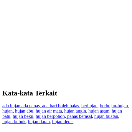
Kata-kata Terkait
ada hujan ada panas, ada hari boleh balas
,
berhujan
,
berhujan-hujan
,
hujan
,
hujan abu
,
hujan air mata
,
hujan angin
,
hujan asam
,
hujan
batu
,
hujan beku
,
hujan berpohon, panas berasal
,
hujan buatan
,
hujan bubuk
,
hujan darah
,
hujan deras
,