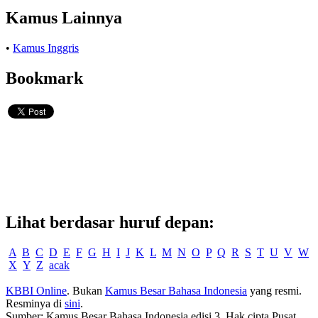
Kamus Lainnya
•
Kamus Inggris
Bookmark
Lihat berdasar huruf depan:
A
B
C
D
E
F
G
H
I
J
K
L
M
N
O
P
Q
R
S
T
U
V
W
X
Y
Z
acak
KBBI Online
. Bukan
Kamus Besar Bahasa Indonesia
yang resmi.
Resminya di
sini
.
Sumber: Kamus Besar Bahasa Indonesia edisi 3. Hak cipta Pusat