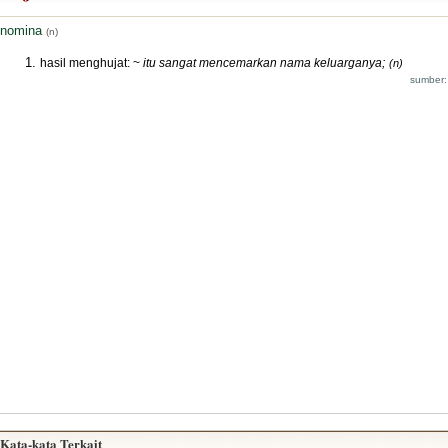
nomina
(n)
hasil menghujat: ~
itu sangat mencemarkan nama keluarganya;
(n)
sumber:
Kata-kata Terkait