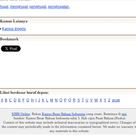
hujat
,
menghujat
,
penghujat
,
penghujatan
,
Kamus Lainnya
•
Kamus Inggris
Bookmark
Lihat berdasar huruf depan:
A
B
C
D
E
F
G
H
I
J
K
L
M
N
O
P
Q
R
S
T
U
V
W
X
Y
Z
acak
KBBI Online
. Bukan
Kamus Besar Bahasa Indonesia
yang resmi. Resminya di
sini
.
Sumber: Kamus Besar Bahasa Indonesia edisi 3. Hak cipta Pusat Bahasa (Pusba).
Content of this website may include technical inaccuracies or typographical errors. Changes of
the content may periodically made to the information contained herein. We make no warranty t
any materials in this website.