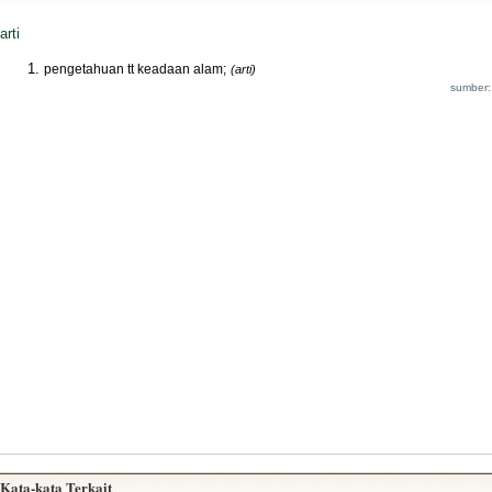
arti
pengetahuan tt keadaan alam;
(arti)
sumber:
Kata-kata Terkait