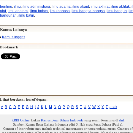
berilmu
,
ilmu
,
ilmu administrasi
,
ilmu agama
,
ilmu akaid
,
ilmu akhirat
,
ilmu akhlak
,
alat
,
ilmu anatomi
,
ilmu bahas
,
ilmu bahasa
,
ilmu bangsa-bangsa
,
ilmu bangun
,
il
bangunan
,
ilmu batin
,
Kamus Lainnya
•
Kamus Inggris
Bookmark
Lihat berdasar huruf depan:
A
B
C
D
E
F
G
H
I
J
K
L
M
N
O
P
Q
R
S
T
U
V
W
X
Y
Z
acak
KBBI Online
. Bukan
Kamus Besar Bahasa Indonesia
yang resmi. Resminya di
sini
.
Sumber: Kamus Besar Bahasa Indonesia edisi 3. Hak cipta Pusat Bahasa (Pusba).
Content of this website may include technical inaccuracies or typographical errors. Changes of
the content may periodically made to the information contained herein. We make no warranty t