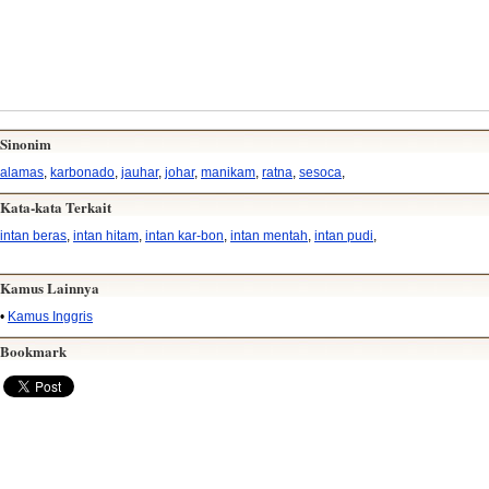
Sinonim
alamas
,
karbonado
,
jauhar
,
johar
,
manikam
,
ratna
,
sesoca
,
Kata-kata Terkait
intan beras
,
intan hitam
,
intan kar-bon
,
intan mentah
,
intan pudi
,
Kamus Lainnya
•
Kamus Inggris
Bookmark