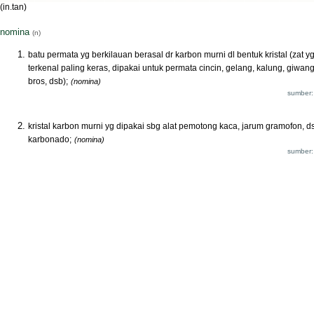
(in.tan)
nomina
(n)
batu permata yg berkilauan berasal dr karbon murni dl bentuk kristal (zat y
terkenal paling keras, dipakai untuk permata cincin, gelang, kalung, giwang
bros, dsb);
(nomina)
sumber:
kristal karbon murni yg dipakai sbg alat pemotong kaca, jarum gramofon, d
karbonado;
(nomina)
sumber: