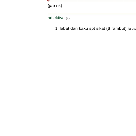
(jab.rik)
adjektiva
(a)
lebat dan kaku spt sikat (tt rambut)
(a ca