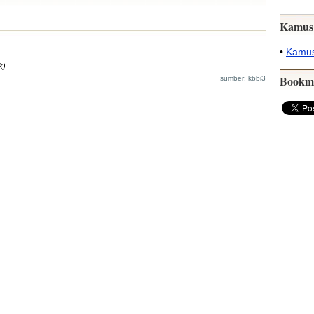
Kamus
•
Kamus
k)
Bookm
sumber: kbbi3