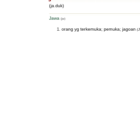
(ja.duk)
Jawa
(jw)
orang yg terkemuka; pemuka; jagoan
(