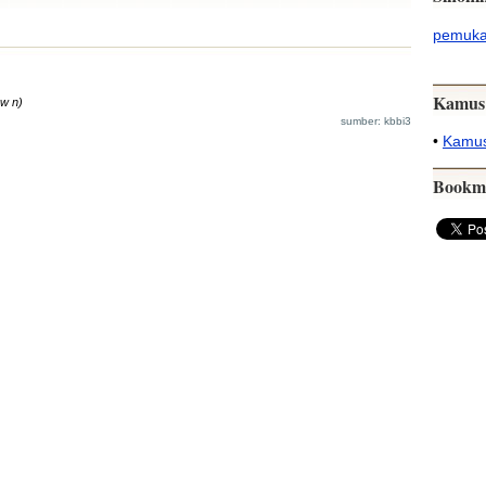
pemuk
Kamus
Jw n)
sumber: kbbi3
•
Kamus
Bookm