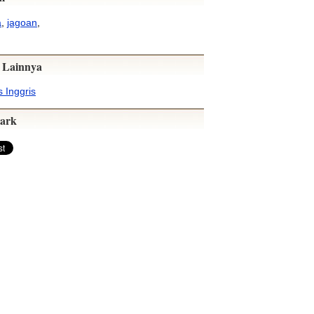
a
,
jagoan
,
 Lainnya
 Inggris
ark