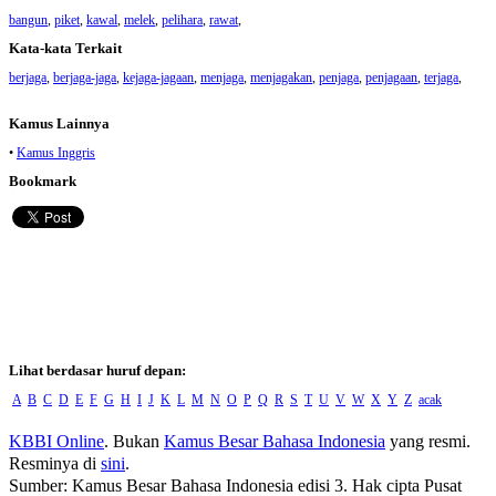
bangun
,
piket
,
kawal
,
melek
,
pelihara
,
rawat
,
Kata-kata Terkait
berjaga
,
berjaga-jaga
,
kejaga-jagaan
,
menjaga
,
menjagakan
,
penjaga
,
penjagaan
,
terjaga
,
Kamus Lainnya
•
Kamus Inggris
Bookmark
Lihat berdasar huruf depan:
A
B
C
D
E
F
G
H
I
J
K
L
M
N
O
P
Q
R
S
T
U
V
W
X
Y
Z
acak
KBBI Online
. Bukan
Kamus Besar Bahasa Indonesia
yang resmi.
Resminya di
sini
.
Sumber: Kamus Besar Bahasa Indonesia edisi 3. Hak cipta Pusat