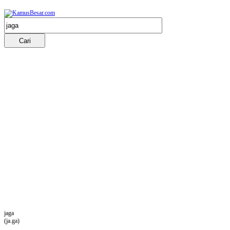
jaga
(ja.ga)