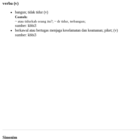
verba
(v)
bangun; tidak tidur
(v)
Contoh:
~ atau tidurkah orang itu?; ~ dr tidur, terbangun;
sumber: kbbi3
berkawal atau bertugas menjaga keselamatan dan keamanan; piket;
(v)
sumber: kbbi3
Sinonim