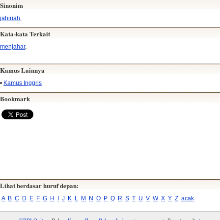
Sinonim
jahiriah
,
Kata-kata Terkait
menjahar
,
Kamus Lainnya
•
Kamus Inggris
Bookmark
Lihat berdasar huruf depan:
A
B
C
D
E
F
G
H
I
J
K
L
M
N
O
P
Q
R
S
T
U
V
W
X
Y
Z
acak