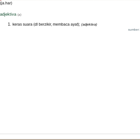
(ja.har)
adjektiva
(a)
keras suara (dl berzikir, membaca ayat);
(adjektiva)
sumber: