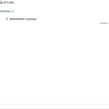
(ja.hi.li.ah)
nomina
(n)
kebodohan
(nomina)
sumber: