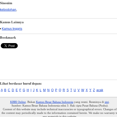
Sinonim
kebodohan
,
Kamus Lainnya
•
Kamus Inggris
Bookmark
Lihat berdasar huruf depan:
A
B
C
D
E
F
G
H
I
J
K
L
M
N
O
P
Q
R
S
T
U
V
W
X
Y
Z
acak
KBBI Online
. Bukan
Kamus Besar Bahasa Indonesia
yang resmi. Resminya di
sini
.
Sumber: Kamus Besar Bahasa Indonesia edisi 3. Hak cipta Pusat Bahasa (Pusba).
Content of this website may include technical inaccuracies or typographical errors. Changes of
the content may periodically made to the information contained herein. We make no warranty t
any materials in this website.