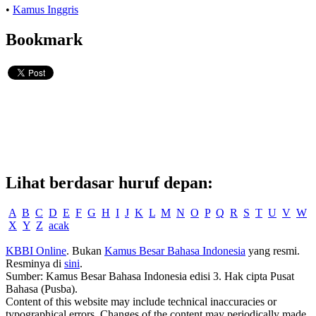
•
Kamus Inggris
Bookmark
Lihat berdasar huruf depan:
A
B
C
D
E
F
G
H
I
J
K
L
M
N
O
P
Q
R
S
T
U
V
W
X
Y
Z
acak
KBBI Online
. Bukan
Kamus Besar Bahasa Indonesia
yang resmi.
Resminya di
sini
.
Sumber: Kamus Besar Bahasa Indonesia edisi 3. Hak cipta Pusat
Bahasa (Pusba).
Content of this website may include technical inaccuracies or
typographical errors. Changes of the content may periodically made