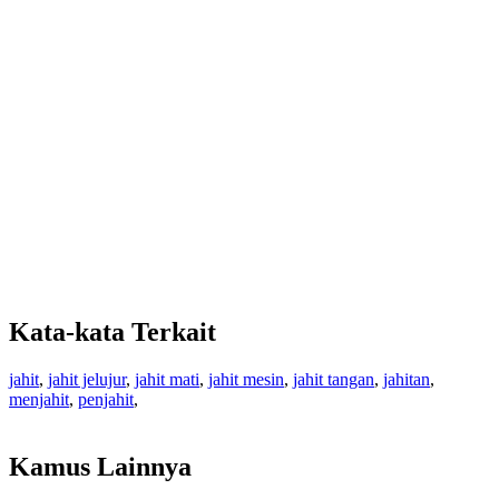
Kata-kata Terkait
jahit
,
jahit jelujur
,
jahit mati
,
jahit mesin
,
jahit tangan
,
jahitan
,
menjahit
,
penjahit
,
Kamus Lainnya