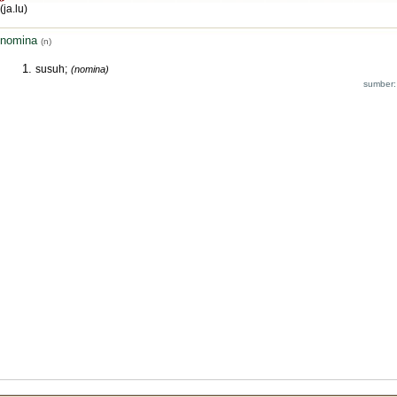
(ja.lu)
nomina
(n)
susuh;
(nomina)
sumber: