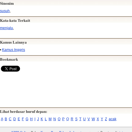
Sinonim
susuh
,
Kata-kata Terkait
menjalu
,
Kamus Lainnya
•
Kamus Inggris
Bookmark
Lihat berdasar huruf depan:
A
B
C
D
E
F
G
H
I
J
K
L
M
N
O
P
Q
R
S
T
U
V
W
X
Y
Z
acak