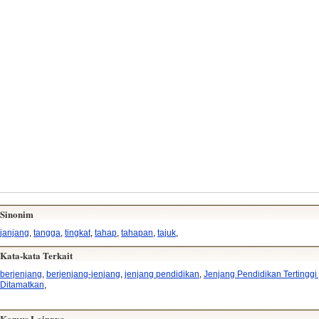
Sinonim
janjang
,
tangga
,
tingkat
,
tahap
,
tahapan
,
tajuk
,
Kata-kata Terkait
berjenjang
,
berjenjang-jenjang
,
jenjang pendidikan
,
Jenjang Pendidikan Tertinggi
Ditamatkan
,
Kamus Lainnya