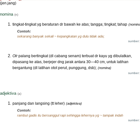
(jen.jang)
nomina
(n)
tingkat-tingkat yg beraturan dr bawah ke atas; tangga; tingkat; tahap
(nomin
Contoh:
sekarang banyak sekali ~ kepangkatan yg dulu tidak ada;
sumber:
Olr
palang bertingkat (dl cabang senam) terbuat dr kayu yg dibulatkan,
dipasang ke atas, berjejer dng jarak antara 30—40 cm, untuk latihan
bergantung (dl latihan otot perut, punggung, dsb);
(nomina)
sumber:
adjektiva
(a)
panjang dan langsing (tt leher)
(adjektiva)
Contoh:
rambut gadis itu bersanggul rapi sehingga lehernya yg ~ tampak indah
sumber: