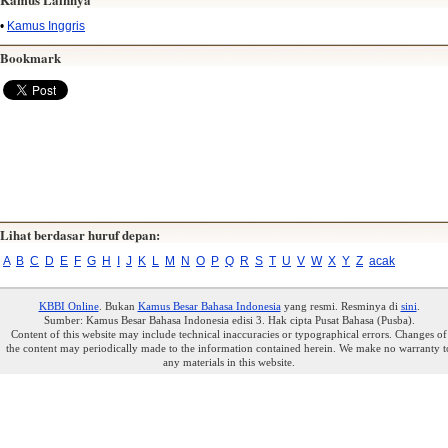
•
Kamus Inggris
Bookmark
Lihat berdasar huruf depan:
A
B
C
D
E
F
G
H
I
J
K
L
M
N
O
P
Q
R
S
T
U
V
W
X
Y
Z
acak
KBBI Online
. Bukan
Kamus Besar Bahasa Indonesia
yang resmi. Resminya di
sini
.
Sumber: Kamus Besar Bahasa Indonesia edisi 3. Hak cipta Pusat Bahasa (Pusba).
Content of this website may include technical inaccuracies or typographical errors. Changes of
the content may periodically made to the information contained herein. We make no warranty t
any materials in this website.