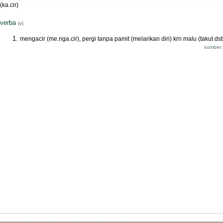
(ka.cir)
verba
(v)
mengacir (me.nga.cir), pergi tanpa pamit (melarikan diri) krn malu (takut ds
sumber: