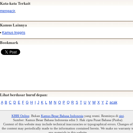
Kata-kata Terkait
mengacir
,
Kamus Lainnya
•
Kamus Inggris
Bookmark
Lihat berdasar huruf depan:
A
B
C
D
E
F
G
H
I
J
K
L
M
N
O
P
Q
R
S
T
U
V
W
X
Y
Z
acak
KBBI Online
. Bukan
Kamus Besar Bahasa Indonesia
yang resmi. Resminya di
sini
.
Sumber: Kamus Besar Bahasa Indonesia edisi 3. Hak cipta Pusat Bahasa (Pusba).
Content of this website may include technical inaccuracies or typographical errors. Changes of
the content may periodically made to the information contained herein. We make no warranty t
any materials in this website.