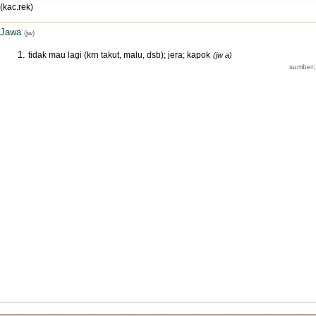
(kac.rek)
Jawa
(jw)
tidak mau lagi (krn takut, malu, dsb); jera; kapok
(jw a)
sumber: