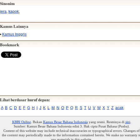
Sinonim
jera
,
kapok
,
Kamus Lainnya
•
Kamus Inggris
Bookmark
Lihat berdasar huruf depan:
A
B
C
D
E
F
G
H
I
J
K
L
M
N
O
P
Q
R
S
T
U
V
W
X
Y
Z
acak
KBBI Online
. Bukan
Kamus Besar Bahasa Indonesia
yang resmi. Resminya di
sini
.
Sumber: Kamus Besar Bahasa Indonesia edisi 3. Hak cipta Pusat Bahasa (Pusba).
Content of this website may include technical inaccuracies or typographical errors. Changes of
the content may periodically made to the information contained herein. We make no warranty t
any materials in this website.