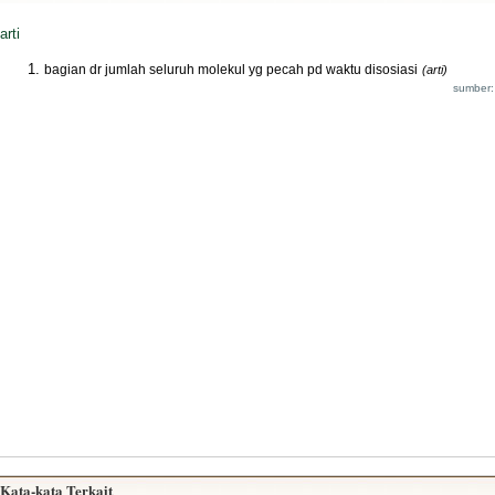
arti
bagian dr jumlah seluruh molekul yg pecah pd waktu disosiasi
(arti)
sumber:
Kata-kata Terkait