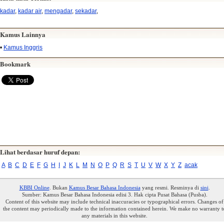
kadar
,
kadar air
,
mengadar
,
sekadar
,
Kamus Lainnya
•
Kamus Inggris
Bookmark
Lihat berdasar huruf depan:
A
B
C
D
E
F
G
H
I
J
K
L
M
N
O
P
Q
R
S
T
U
V
W
X
Y
Z
acak
KBBI Online
. Bukan
Kamus Besar Bahasa Indonesia
yang resmi. Resminya di
sini
.
Sumber: Kamus Besar Bahasa Indonesia edisi 3. Hak cipta Pusat Bahasa (Pusba).
Content of this website may include technical inaccuracies or typographical errors. Changes of
the content may periodically made to the information contained herein. We make no warranty t
any materials in this website.