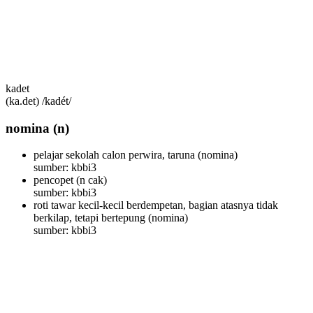
kadet
(ka.det) /kadét/
nomina
(n)
pelajar sekolah calon perwira, taruna
(nomina)
sumber: kbbi3
pencopet
(n cak)
sumber: kbbi3
roti tawar kecil-kecil berdempetan, bagian atasnya tidak
berkilap, tetapi bertepung
(nomina)
sumber: kbbi3