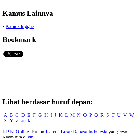
Kamus Lainnya
•
Kamus Inggris
Bookmark
Lihat berdasar huruf depan:
A
B
C
D
E
F
G
H
I
J
K
L
M
N
O
P
Q
R
S
T
U
V
W
X
Y
Z
acak
KBBI Online
. Bukan
Kamus Besar Bahasa Indonesia
yang resmi.
Resminya di
sini
.