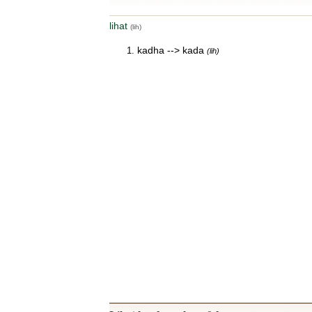
lihat
(lih)
kadha --> kada
(lih)