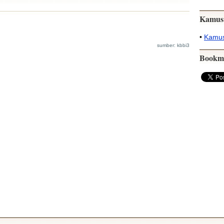
Kamus
•
Kamus
sumber: kbbi3
Bookm